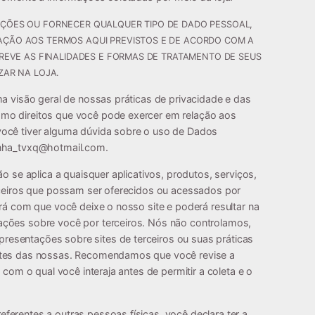
AÇÕES OU FORNECER QUALQUER TIPO DE DADO PESSOAL,
AÇÃO AOS TERMOS AQUI PREVISTOS E DE ACORDO COM A
CREVE AS FINALIDADES E FORMAS DE TRATAMENTO DE SEUS
ZAR NA LOJA.
ma visão geral de nossas práticas de privacidade e das
mo direitos que você pode exercer em relação aos
você tiver alguma dúvida sobre o uso de Dados
inha_tvxq@hotmail.com
.
ão se aplica a quaisquer aplicativos, produtos, serviços,
erceiros que possam ser oferecidos ou acessados por
ará com que você deixe o nosso site e poderá resultar na
ações sobre você por terceiros. Nós não controlamos,
esentações sobre sites de terceiros ou suas práticas
ntes das nossas. Recomendamos que você revise a
e com o qual você interaja antes de permitir a coleta e o
ferentes a outras pessoas físicas, você declara ter a