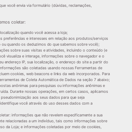
ue você envia via formulário (dúvidas, reclamações,
emos coletar:
ocalização quando você acessa a loja;
 preferências e interesses em relação aos produtos/serviços
ão ou quando os deduzimos do que sabemos sobre você);
ções sobre suas visitas e atividades, incluindo o conteúdo (e
cê visualiza e interage, informações sobre o navegador e o
u endereço IP, sua localização, o endereço do site a partir do
informações são coletadas usando nossas Ferramentas de
cluem cookies, web beacons e links da web incorporados. Para
erramentas de Coleta Automática de Dados na seção 7 abaixo;
ostas anônimas para pesquisas ou informações anônimas e
ruída. Durante nossas operações, em certos casos, aplicamos
u pseudonimização aos seus dados para que seja
identifique você através do uso desses dados com a
letar:
informações que não revelem especificamente a sua
te relacionadas a um indivíduo, tais como informações sobre
so da Loja; e informações coletadas por meio de cookies,