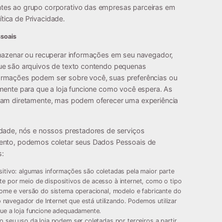
tes ao grupo corporativo das empresas parceiras em
ica de Privacidade.
ssoais
rmazenar ou recuperar informações em seu navegador,
que são arquivos de texto contendo pequenas
ormações podem ser sobre você, suas preferências ou
lmente para que a loja funcione como você espera. As
icam diretamente, mas podem oferecer uma experiência
idade, nós e nossos prestadores de serviços
mento, podemos coletar seus Dados Pessoais de
s:
itivo:
algumas informações são coletadas pela maior parte
 por meio de dispositivos de acesso à internet, como o tipo
nome e versão do sistema operacional, modelo e fabricante do
o navegador de Internet que está utilizando. Podemos utilizar
ue a loja funcione adequadamente.
 seu uso da loja podem ser coletadas por terceiros a partir