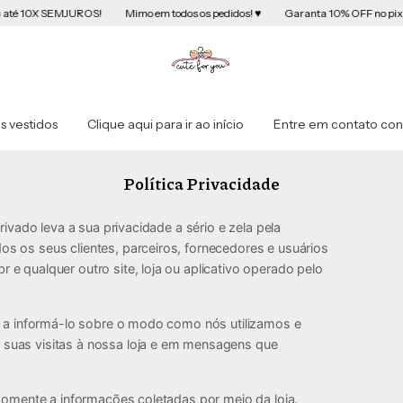
Mimo em todos os pedidos! ♥️
Garanta 10% OFF no pix!
Parcele em até
s vestidos
Clique aqui para ir ao início
Entre em contato co
Política Privacidade
rivado leva a sua privacidade a sério e zela pela
s os seus clientes, parceiros, fornecedores e usuários
e qualquer outro site, loja ou aplicativo operado pelo
se a informá-lo sobre o modo como nós utilizamos e
suas visitas à nossa loja e em mensagens que
 somente a informações coletadas por meio da loja.