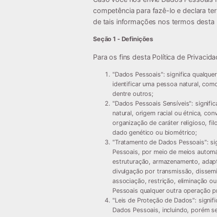
competência para fazê-lo e declara te
de tais informações nos termos desta P
Seção 1 - Definições
Para os fins desta Política de Privacida
"
Dados Pessoais
": significa qualqu
identificar uma pessoa natural, com
dentre outros;
"
Dados Pessoais Sensíveis
": signif
natural, origem racial ou étnica, conv
organização de caráter religioso, fil
dado genético ou biométrico;
"
Tratamento de Dados Pessoais
": s
Pessoais, por meio de meios automá
estruturação, armazenamento, adapta
divulgação por transmissão, dissemi
associação, restrição, eliminação 
Pessoais qualquer outra operação pr
"
Leis de Proteção de Dados
": signi
Dados Pessoais, incluindo, porém sem