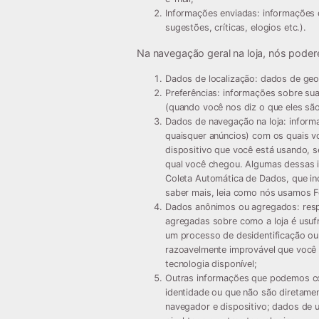
Informações enviadas:
informações q
sugestões, críticas, elogios etc.).
Na navegação geral na loja, nós poder
Dados de localização:
dados de geol
Preferências:
informações sobre suas
(quando você nos diz o que eles s
Dados de navegação na loja:
informa
quaisquer anúncios) com os quais vo
dispositivo que você está usando, se
qual você chegou. Algumas dessas 
Coleta Automática de Dados, que in
saber mais, leia como nós usamos F
Dados anônimos ou agregados:
resp
agregadas sobre como a loja é usuf
um processo de desidentificação o
razoavelmente improvável que você 
tecnologia disponível;
Outras informações que podemos co
identidade ou que não são diretamen
navegador e dispositivo; dados de u