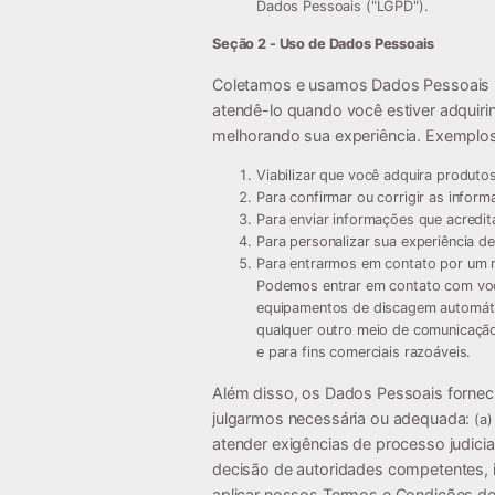
Dados Pessoais ("
LGPD
").
Seção 2 - Uso de Dados Pessoais
Coletamos e usamos Dados Pessoais p
atendê-lo quando você estiver adquirin
melhorando sua experiência. Exemplo
Viabilizar que você adquira produtos
Para confirmar ou corrigir as infor
Para enviar informações que acredit
Para personalizar sua experiência de
Para entrarmos em contato por um n
Podemos entrar em contato com vo
equipamentos de discagem automátic
qualquer outro meio de comunicação 
e para fins comerciais razoáveis.
Além disso, os Dados Pessoais fornec
julgarmos necessária ou adequada:
(a)
atender exigências de processo judicia
decisão de autoridades competentes, i
aplicar nossos Termos e Condições d