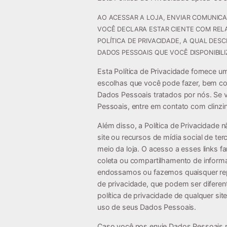
AO ACESSAR A LOJA, ENVIAR COMUNIC
VOCÊ DECLARA ESTAR CIENTE COM REL
POLÍTICA DE PRIVACIDADE, A QUAL DES
DADOS PESSOAIS QUE VOCÊ DISPONIBILI
Esta Política de Privacidade fornece u
escolhas que você pode fazer, bem co
Dados Pessoais tratados por nós. Se 
Pessoais, entre em contato com
clinz
Além disso, a Política de Privacidade n
site ou recursos de mídia social de t
meio da loja. O acesso a esses links f
coleta ou compartilhamento de inform
endossamos ou fazemos quaisquer repr
de privacidade, que podem ser difere
política de privacidade de qualquer sit
uso de seus Dados Pessoais.
Caso você nos envie Dados Pessoais re