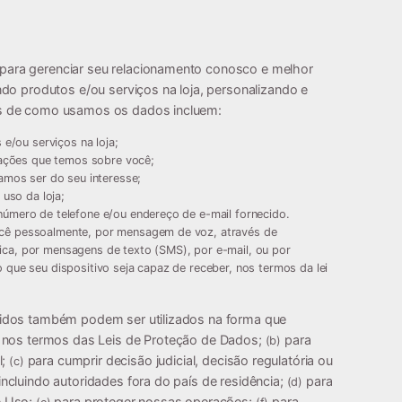
ara gerenciar seu relacionamento conosco e melhor
do produtos e/ou serviços na loja, personalizando e
s de como usamos os dados incluem:
 e/ou serviços na loja;
mações que temos sobre você;
amos ser do seu interesse;
 uso da loja;
úmero de telefone e/ou endereço de e-mail fornecido.
cê pessoalmente, por mensagem de voz, através de
a, por mensagens de texto (SMS), por e-mail, ou por
que seu dispositivo seja capaz de receber, nos termos da lei
idos também podem ser utilizados na forma que
nos termos das Leis de Proteção de Dados;
para
(b)
l;
para cumprir decisão judicial, decisão regulatória ou
(c)
ncluindo autoridades fora do país de residência;
para
(d)
e Uso;
para proteger nossas operações;
para