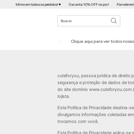
s os pedidos! ♥️
Garanta 10% OFF no pix!
Parcele em até 10X SEMJUROS!
Clique aqui para ver todos nosso
cuteforyou, pessoa jurídica de direito p
segurança e proteção de dados de todo
do site domínio www.cuteforyou.com.br 
lojista.
Esta Política de Privacidade destina-
divulgamos informações coletadas em 
trocamos com você.
Esta Política de Privacidade aplica-se