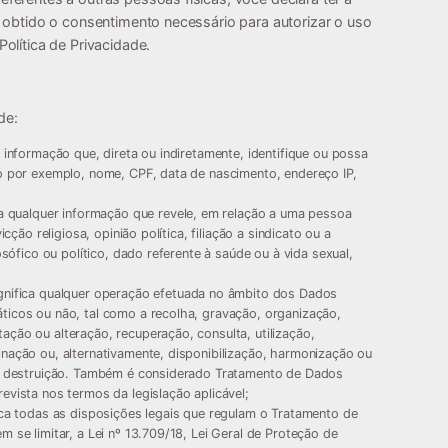
r obtido o consentimento necessário para autorizar o uso
olítica de Privacidade.
de:
er informação que, direta ou indiretamente, identifique ou possa
o por exemplo, nome, CPF, data de nascimento, endereço IP,
ica qualquer informação que revele, em relação a uma pessoa
icção religiosa, opinião política, filiação a sindicato ou a
osófico ou político, dado referente à saúde ou à vida sexual,
ignifica qualquer operação efetuada no âmbito dos Dados
ticos ou não, tal como a recolha, gravação, organização,
ção ou alteração, recuperação, consulta, utilização,
nação ou, alternativamente, disponibilização, harmonização ou
ou destruição. Também é considerado Tratamento de Dados
evista nos termos da legislação aplicável;
fica todas as disposições legais que regulam o Tratamento de
 se limitar, a Lei nº 13.709/18, Lei Geral de Proteção de